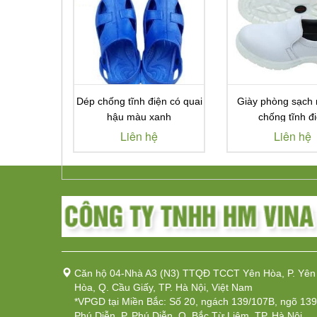
Dép chống tĩnh điện có quai
Giày phòng sạch 
hậu màu xanh
chống tĩnh đ
Liên hệ
Liên hệ
Căn hộ 04-Nhà A3 (N3) TTQĐ TCCT Yên Hòa, P. Yên
Hòa, Q. Cầu Giấy, TP. Hà Nội, Việt Nam
*VPGD tại Miền Bắc: Số 20, ngách 139/107B, ngõ 139
Phú Diễn, P. Phú Diễn, Q. Bắc Từ Liêm, TP. Hà Nội