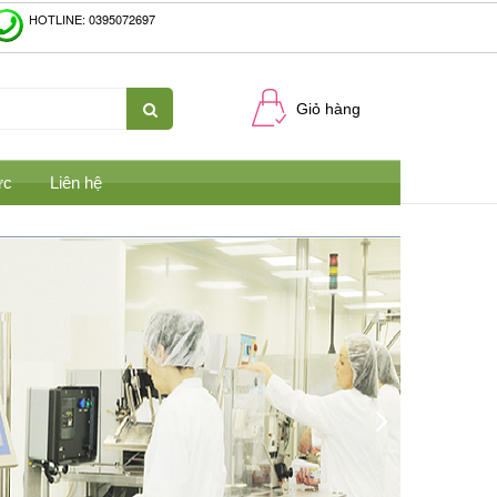
HOTLINE: 0395072697
Giỏ hàng
ức
Liên hệ