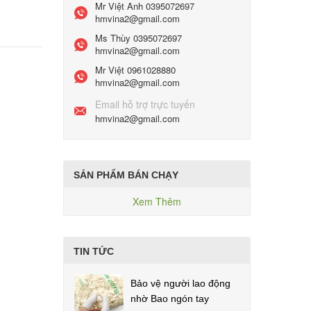
Mr Việt Anh
0395072697
hmvina2@gmail.com
Ms Thùy
0395072697
hmvina2@gmail.com
Mr Việt
0961028880
hmvina2@gmail.com
Email hỗ trợ trực tuyến
hmvina2@gmail.com
SẢN PHẨM BÁN CHẠY
Xem Thêm
TIN TỨC
Bảo vệ người lao động
nhờ Bao ngón tay