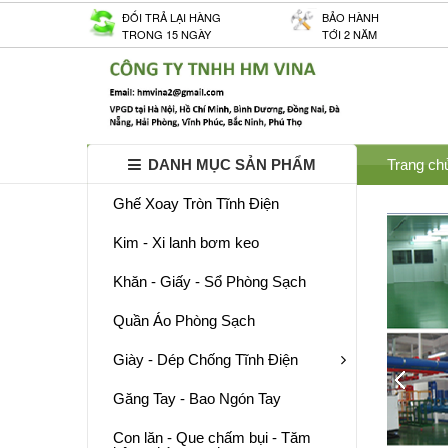
ĐỐI TRẢ LẠI HÀNG
BẢO HÀNH
TRONG 15 NGÀY
TỚI 2 NĂM
DANH MỤC SẢN PHẨM
Trang ch
Ghế Xoay Tròn Tĩnh Điện
Kim - Xi lanh bơm keo
Khăn - Giấy - Sổ Phòng Sạch
Quần Áo Phòng Sạch
Giày - Dép Chống Tĩnh Điện
Găng Tay - Bao Ngón Tay
Con lăn - Que chấm bụi - Tăm