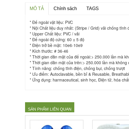
MÔ TẢ
Chính sách
TAGS
* Đế ngoài vật liệu: PVC
* Nội Chất liệu duy nhất: (Stripe / Grid) vải chống tĩnh 
* Upper Chất liệu: PVC / vải
* Đế ngoài độ cứng: 60 ± 5 độ
* Điện trở bề mặt: 10e6-10e9
* Kích thước: # 36-46
* Thời gian dằn mặt của đế ngoài:> 250.000 lần mà khô
* Thời gian dằn mặt của trên:> 250.000 lần mà không c
* Tính năng: chống tĩnh điện, chống bụi, chống trượt
* Ưu điểm: Autoclavable, bền bỉ & Reusable, Breathabl
* Ứng dụng: harmaceutical, sinh học, Điện tử, hóa chấ
SẢN PHẨM LIÊN QUAN