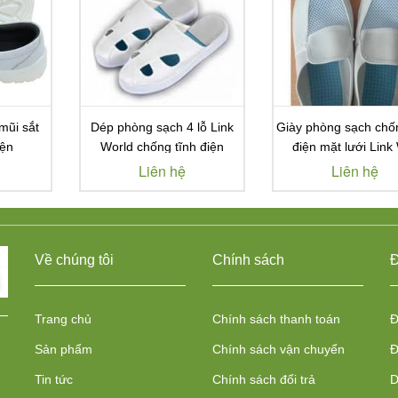
mũi sắt
Dép phòng sạch 4 lỗ Link
Giày phòng sạch chốn
iện
World chống tĩnh điện
điện mặt lưới Link 
Liên hệ
Liên hệ
Về chúng tôi
Chính sách
Đ
Trang chủ
Chính sách thanh toán
Đ
Sản phẩm
Chính sách vận chuyển
Đ
Tin tức
Chính sách đổi trả
D