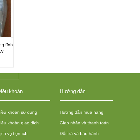
g tĩnh
Giày phòng sạch mặt lưới
Giày 4 lỗ mặt vải phò
W...
chống tĩnh điện
sạch, chống tĩnh điệ
Liên hệ
Liên hệ
iều khoản
Hướng dẫn
iều khoản sử dụng
Hướng dẫn mua hàng
iều khoản giao dịch
Giao nhận và thanh toán
ịch vụ tiện ích
Đổi trả và bảo hành