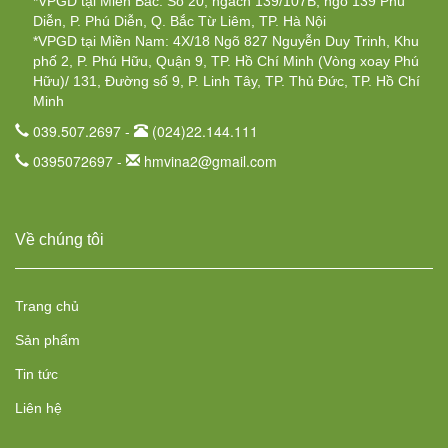
*VPGD tại Miền Bắc: Số 20, ngách 139/107B, ngõ 139 Phú
Diễn, P. Phú Diễn, Q. Bắc Từ Liêm, TP. Hà Nội
*VPGD tại Miền Nam: 4X/18 Ngõ 827 Nguyễn Duy Trinh, Khu
phố 2, P. Phú Hữu, Quận 9, TP. Hồ Chí Minh (Vòng xoay Phú
Hữu)/ 131, Đường số 9, P. Linh Tây, TP. Thủ Đức, TP. Hồ Chí
Minh
039.507.2697 -
(024)22.144.111
0395072697 -
hmvina2@gmail.com
Về chúng tôi
Trang chủ
Sản phẩm
Tin tức
Liên hệ