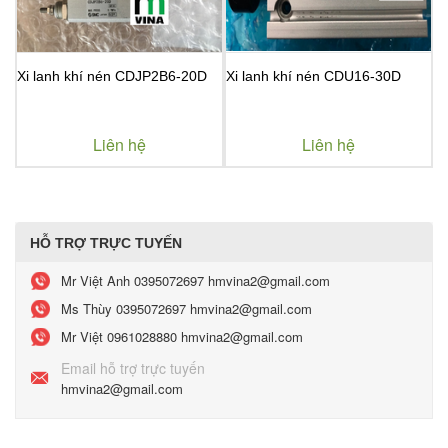
Xi lanh khí nén CDJP2B6-20D
Xi lanh khí nén CDU16-30D
X
Liên hệ
Liên hệ
HỖ TRỢ TRỰC TUYẾN
Mr Việt Anh
0395072697 hmvina2@gmail.com
Ms Thùy
0395072697 hmvina2@gmail.com
Mr Việt
0961028880 hmvina2@gmail.com
Email hỗ trợ trực tuyến
hmvina2@gmail.com