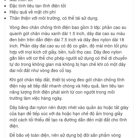
Đặc tính tiêu tan tĩnh điện tốt
Hiệu quả về mặt chi phí
Thân thiện với môi trường, có thể tái sử dụng.
Vòng đeo chân chống tĩnh điện bao gồm 3 lớp: phần cao su
quanh gót chân màu xanh dài 1.5 inch, dây đai cao su màu
đen bên trên dẫn điện dài 7.5 inch và dây đeo nylon dài 18
inch. Phần dây đai cao su có độ co giãn, độ mài mòn tốt phù
hợp với mọi kích cỡ giầy, bền, tuổi thọ cao. Dây đeo nylon
gắn liền với cơ thể cho phép người sử dụng có thể di chuyển
tự do trong không gian mà không bị hạn chế khi có một dây
đai nối đất như vòng đeo cổ tay.
Khi gót chân tiếp đất, thiết bị vòng đeo gót chân chống tĩnh
điện này sẽ tiếp đất nhanh chóng và hiệu quả, làm tiêu tan
năng lượng tĩnh điện phát sinh từ con người trong môi
trường làm việc hàng ngày.
Dây băng đai nylon nên được nhét vào quần áo hoặc tất giày
của bạn để tiếp xúc với da hoặc hạn chế độ ấm trong giầy
một cách tối thiểu để tạo ra đường dẫn đến mặt đất cho tĩnh
điện.
Để bảo vệ toàn diện, nên sử dụng bộ đôi sản phẩm vòng