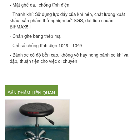
- Mặt ghế da, chống tĩnh điện
- Thanh khí: Sử dụng lực đẩy của khí nén, chất lượng xuất
khẩu, sản phẩm thử nghiệm bởi SGS, đạt tiêu chuẩn
BIFMAX5.1
- Chân ghế bằng thép mạ
- Chỉ số chống tĩnh điện 10^6 - 10^9
- Bánh xe có độ bền cao, không vỡ hay nong bánh xe khi va
đập, thuận tiện cho việc di chuyển
SẢN PHẨM LIÊN QUAN