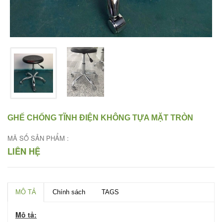
GHẾ CHỐNG TĨNH ĐIỆN KHÔNG TỰA MẶT TRÒN
MÃ SỐ SẢN PHẨM :
LIÊN HỆ
MÔ TẢ
Chính sách
TAGS
Mô tả: