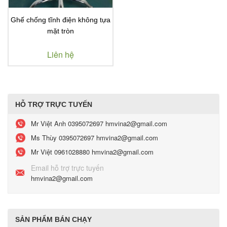
Ghế chống tĩnh điện không tựa
mặt tròn
Liên hệ
HỖ TRỢ TRỰC TUYẾN
Mr Việt Anh
0395072697 hmvina2@gmail.com
Ms Thùy
0395072697 hmvina2@gmail.com
Mr Việt
0961028880 hmvina2@gmail.com
Email hỗ trợ trực tuyến
hmvina2@gmail.com
SẢN PHẨM BÁN CHẠY