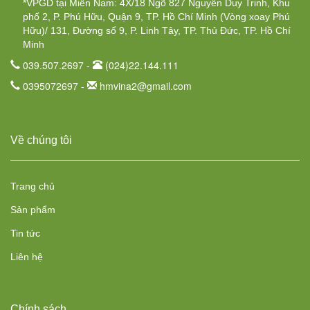
*VPGD tại Miền Nam: 4X/18 Ngõ 827 Nguyễn Duy Trinh, Khu
phố 2, P. Phú Hữu, Quận 9, TP. Hồ Chí Minh (Vòng xoay Phú
Hữu)/ 131, Đường số 9, P. Linh Tây, TP. Thủ Đức, TP. Hồ Chí
Minh
039.507.2697 -
(024)22.144.111
0395072697 -
hmvina2@gmail.com
Về chúng tôi
Trang chủ
Sản phẩm
Tin tức
Liên hệ
Chính sách