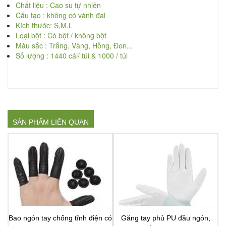
Chất liệu : Cao su tự nhiên
Cấu tạo : không có vành đai
Kích thước: S,M,L
Loại bột : Có bột / không bột
Màu sắc : Trắng, Vàng, Hồng, Đen...
Số lượng : 1440 cái/ túi & 1000 / túi
SẢN PHẨM LIÊN QUAN
Bao ngón tay chống tĩnh điện có
Găng tay phủ PU đầu ngón,
B