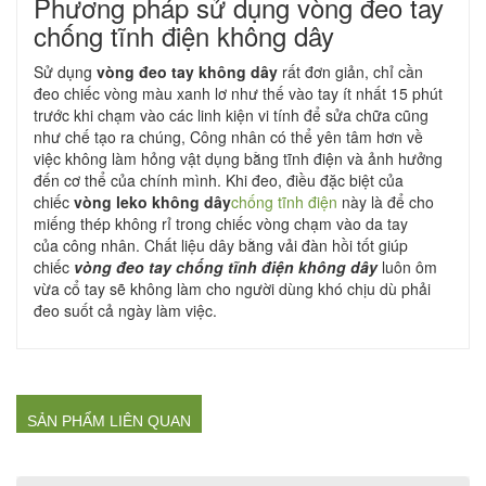
Phương pháp sử dụng vòng đeo tay
chống tĩnh điện không dây
Sử dụng
vòng đeo tay không dây
rất đơn giản, chỉ cần
đeo chiếc vòng màu xanh lơ như thế vào tay ít nhất 15 phút
trước khi chạm vào các linh kiện vi tính để sửa chữa cũng
như chế tạo ra chúng, Công nhân có thể yên tâm hơn về
việc không làm hỏng vật dụng bằng tĩnh điện và ảnh hưởng
đến cơ thể của chính mình. Khi đeo, điều đặc biệt của
chiếc
vòng leko không dây
chống tĩnh điện
này là để cho
miếng thép không rỉ trong chiếc vòng chạm vào da tay
của công nhân. Chất liệu dây bằng vải đàn hồi tốt giúp
chiếc
vòng đeo tay chống tĩnh điện không dây
luôn ôm
vừa cổ tay sẽ không làm cho người dùng khó chịu dù phải
đeo suốt cả ngày làm việc.
SẢN PHẨM LIÊN QUAN