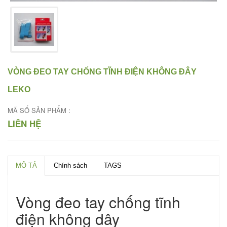
VÒNG ĐEO TAY CHỐNG TĨNH ĐIỆN KHÔNG ĐÂY
LEKO
MÃ SỐ SẢN PHẨM :
LIÊN HỆ
MÔ TẢ
Chính sách
TAGS
Vòng đeo tay chống tĩnh
điện không dây