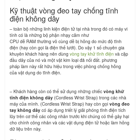
Kỹ thuật vòng đeo tay chống tĩnh
điện không dây
– toàn bộ những linh kiện điện tử tại nhà trong đó có máy vi
tính có là những bộ phận nhạy cảm như
CPU dễ RAM thường vô cùng dễ bị hỏng do mức độ tĩnh
điện (hay còn gọi là điện thế lưới). Do vậy 1 số chuyên gia
khuyên khách hàng nên dùng
vòng tay khử tĩnh điện
và cặp
đầu dây của nó và một vật kim loại đã nối đất. phương
pháp làm này rất hữu hiệu trong việc phòng chống hỏng
của vật dụng do tĩnh điện.
– Khách hàng còn có thể sử dụng những chiếc
vòng khử
tĩnh điện không dây
(Cordless Wrist Strap) trong các nhà
máy của mình. (Cordless Wrist Strap) hay còn gọi
vòng đeo
tay không dây
có áp dụng triết lý giải phóng tĩnh điện tích
lũy trên cơ thể các công nhân trước khi chúng có thể gây hại
cho chính công nhân và các vật dụng điện tử hoặc làm hỏng
dữ liệu trên này.