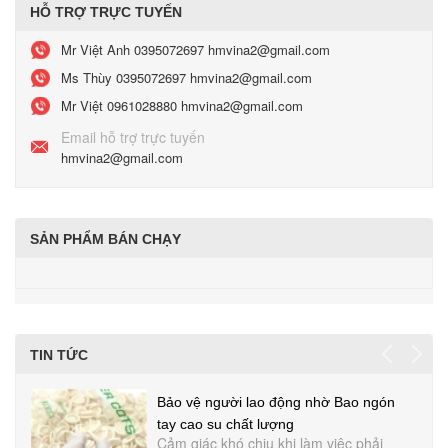
HỖ TRỢ TRỰC TUYẾN
Mr Việt Anh
0395072697 hmvina2@gmail.com
Ms Thùy
0395072697 hmvina2@gmail.com
Mr Việt
0961028880 hmvina2@gmail.com
Email hỗ trợ trực tuyến
hmvina2@gmail.com
SẢN PHẨM BÁN CHẠY
TIN TỨC
Bảo vệ người lao động nhờ Bao ngón
tay cao su chất lượng
Cảm giác khó chịu khi làm việc phải