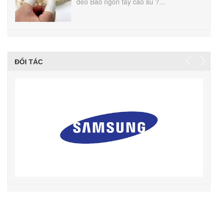
đeo Bao ngón tay cao su ?...
ĐỐI TÁC