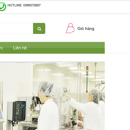
HOTLINE: 0395072697
Giỏ hàng
ức
Liên hệ