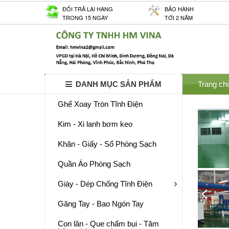
ĐỐI TRẢ LẠI HÀNG
BẢO HÀNH
TRONG 15 NGÀY
TỚI 2 NĂM
DANH MỤC SẢN PHẨM
Trang ch
Ghế Xoay Tròn Tĩnh Điện
Kim - Xi lanh bơm keo
Khăn - Giấy - Sổ Phòng Sạch
Quần Áo Phòng Sạch
Giày - Dép Chống Tĩnh Điện
Găng Tay - Bao Ngón Tay
Con lăn - Que chấm bụi - Tăm