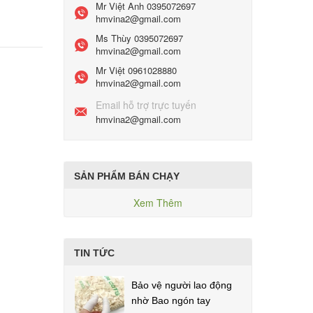
Mr Việt Anh
0395072697
hmvina2@gmail.com
Ms Thùy
0395072697
hmvina2@gmail.com
Mr Việt
0961028880
hmvina2@gmail.com
Email hỗ trợ trực tuyến
hmvina2@gmail.com
SẢN PHẨM BÁN CHẠY
Xem Thêm
TIN TỨC
Bảo vệ người lao động
nhờ Bao ngón tay