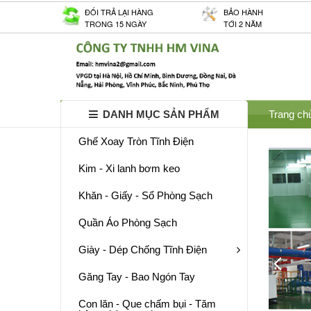
ĐỐI TRẢ LẠI HÀNG
BẢO HÀNH
TRONG 15 NGÀY
TỚI 2 NĂM
DANH MỤC SẢN PHẨM
Trang ch
Ghế Xoay Tròn Tĩnh Điện
Kim - Xi lanh bơm keo
Khăn - Giấy - Sổ Phòng Sạch
Quần Áo Phòng Sạch
Giày - Dép Chống Tĩnh Điện
Găng Tay - Bao Ngón Tay
Con lăn - Que chấm bụi - Tăm