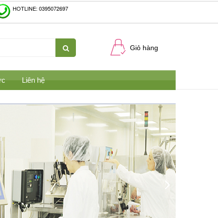
HOTLINE: 0395072697
Giỏ hàng
ức
Liên hệ