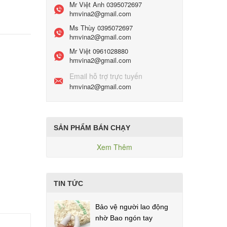
Mr Việt Anh
0395072697
hmvina2@gmail.com
Ms Thùy
0395072697
hmvina2@gmail.com
Mr Việt
0961028880
hmvina2@gmail.com
Email hỗ trợ trực tuyến
hmvina2@gmail.com
SẢN PHẨM BÁN CHẠY
Xem Thêm
TIN TỨC
Bảo vệ người lao động
nhờ Bao ngón tay