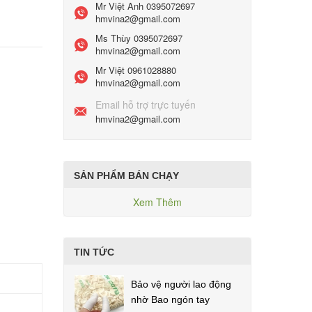
Mr Việt Anh
0395072697
hmvina2@gmail.com
Ms Thùy
0395072697
hmvina2@gmail.com
Mr Việt
0961028880
hmvina2@gmail.com
Email hỗ trợ trực tuyến
hmvina2@gmail.com
SẢN PHẨM BÁN CHẠY
Xem Thêm
TIN TỨC
Bảo vệ người lao động
nhờ Bao ngón tay