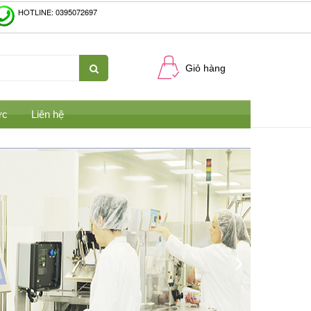
HOTLINE: 0395072697
Giỏ hàng
ức
Liên hệ