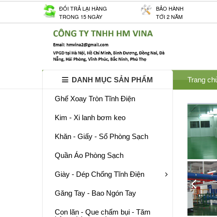
ĐỐI TRẢ LẠI HÀNG
BẢO HÀNH
TRONG 15 NGÀY
TỚI 2 NĂM
DANH MỤC SẢN PHẨM
Trang ch
Ghế Xoay Tròn Tĩnh Điện
Kim - Xi lanh bơm keo
Khăn - Giấy - Sổ Phòng Sạch
Quần Áo Phòng Sạch
Giày - Dép Chống Tĩnh Điện
Găng Tay - Bao Ngón Tay
Con lăn - Que chấm bụi - Tăm