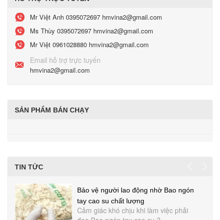
Mr Việt Anh
0395072697 hmvina2@gmail.com
Ms Thùy
0395072697 hmvina2@gmail.com
Mr Việt
0961028880 hmvina2@gmail.com
Email hỗ trợ trực tuyến
hmvina2@gmail.com
SẢN PHẨM BÁN CHẠY
TIN TỨC
Bảo vệ người lao động nhờ Bao ngón
tay cao su chất lượng
Cảm giác khó chịu khi làm việc phải