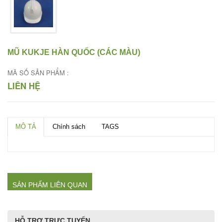
MŨ KUKJE HÀN QUỐC (CÁC MÀU)
MÃ SỐ SẢN PHẨM :
LIÊN HỆ
MÔ TẢ
Chính sách
TAGS
SẢN PHẨM LIÊN QUAN
HỖ TRỢ TRỰC TUYẾN