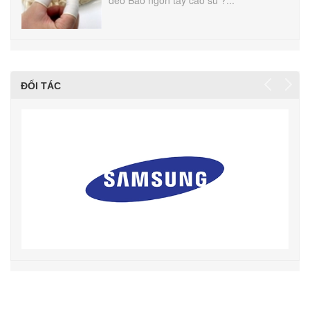
đeo Bao ngón tay cao su ?...
ĐỐI TÁC