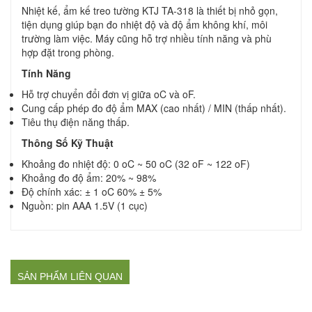
Nhiệt kế, ẩm kế treo tường KTJ TA-318 là thiết bị nhỏ gọn,
tiện dụng giúp bạn đo nhiệt độ và độ ẩm không khí, môi
trường làm việc. Máy cũng hỗ trợ nhiều tính năng và phù
hợp đặt trong phòng.
Tính Năng
Hỗ trợ chuyển đổi đơn vị giữa oC và oF.
Cung cấp phép đo độ ẩm MAX (cao nhất) / MIN (thấp nhất).
Tiêu thụ điện năng thấp.
Thông Số Kỹ Thuật
Khoảng đo nhiệt độ: 0 oC ~ 50 oC (32 oF ~ 122 oF)
Khoảng đo độ ẩm: 20% ~ 98%
Độ chính xác: ± 1 oC 60% ± 5%
Nguồn: pin AAA 1.5V (1 cục)
SẢN PHẨM LIÊN QUAN