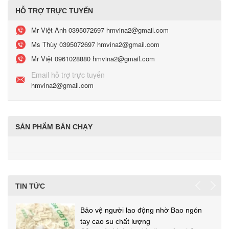
HỖ TRỢ TRỰC TUYẾN
Mr Việt Anh
0395072697 hmvina2@gmail.com
Ms Thùy
0395072697 hmvina2@gmail.com
Mr Việt
0961028880 hmvina2@gmail.com
Email hỗ trợ trực tuyến
hmvina2@gmail.com
SẢN PHẨM BÁN CHẠY
TIN TỨC
Bảo vệ người lao động nhờ Bao ngón
tay cao su chất lượng