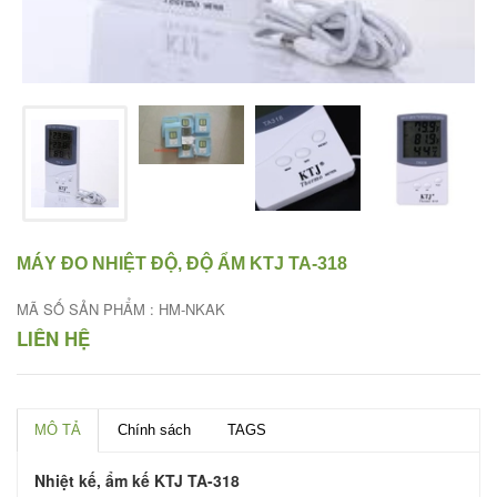
MÁY ĐO NHIỆT ĐỘ, ĐỘ ẨM KTJ TA-318
MÃ SỐ SẢN PHẨM : HM-NKAK
LIÊN HỆ
MÔ TẢ
Chính sách
TAGS
Nhiệt kế, ẩm kế KTJ TA-318