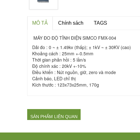
MÔ TẢ
Chính sách
TAGS
MÁY ĐO ĐỘ TĨNH ĐIỆN SIMCO FMX-004
Dải đo : 0 ~ ± 1.49kv (thấp); ± 1kV ~ ± 30KV (cao)
Khoảng cách : 25mm +-0.5mm
Thời gian phản hồi : 5 lần/s
Độ chính xác : 20kV +-10%
Điều khiển : Nút nguồn, giữ, zero và mode
Cảnh báo, LED chỉ thị
Kích thước : 123x73x25mm, 170g
SẢN PHẨM LIÊN QUAN