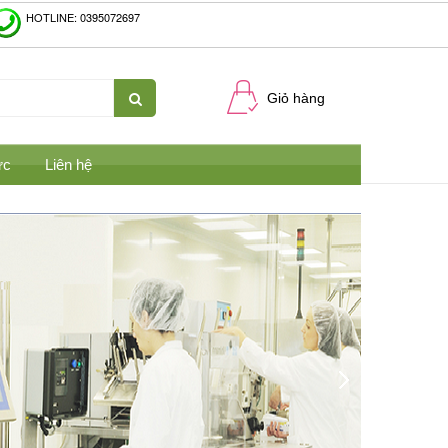
HOTLINE: 0395072697
Giỏ hàng
ức
Liên hệ