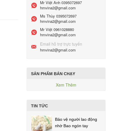
Mr Việt Anh
0395072697
hmvina2@gmail.com
Ms Thùy
0395072697
hmvina2@gmail.com
Mr Việt
0961028880
hmvina2@gmail.com
Email hỗ trợ trực tuyến
hmvina2@gmail.com
SẢN PHẨM BÁN CHẠY
Xem Thêm
TIN TỨC
Bảo vệ người lao động
nhờ Bao ngón tay