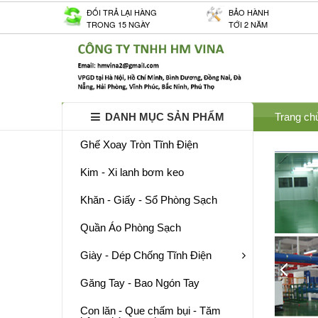
ĐỐI TRẢ LẠI HÀNG
BẢO HÀNH
TRONG 15 NGÀY
TỚI 2 NĂM
DANH MỤC SẢN PHẨM
Trang ch
Ghế Xoay Tròn Tĩnh Điện
Kim - Xi lanh bơm keo
Khăn - Giấy - Sổ Phòng Sạch
Quần Áo Phòng Sạch
Giày - Dép Chống Tĩnh Điện
Găng Tay - Bao Ngón Tay
Con lăn - Que chấm bụi - Tăm