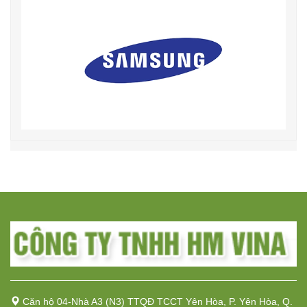
Căn hộ 04-Nhà A3 (N3) TTQĐ TCCT Yên Hòa, P. Yên Hòa, Q.