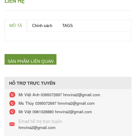
LIÊN HỆ
MÔ TẢ
Chính sách
TAGS
SẢN PHẨM LIÊN QUAN
HỖ TRỢ TRỰC TUYẾN
Mr Việt Anh
0395072697 hmvina2@gmail.com
Ms Thùy
0395072697 hmvina2@gmail.com
Mr Việt
0961028880 hmvina2@gmail.com
Email hỗ trợ trực tuyến
hmvina2@gmail.com