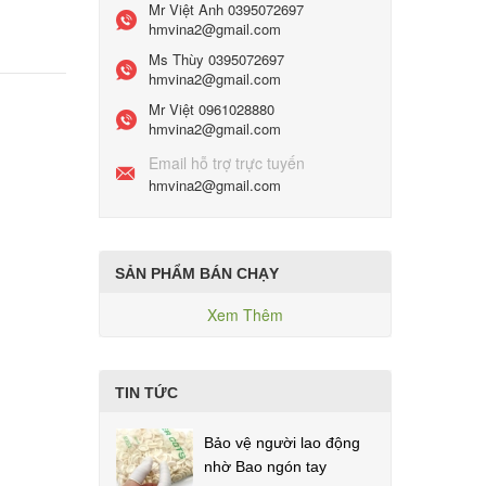
Mr Việt Anh
0395072697
hmvina2@gmail.com
Ms Thùy
0395072697
hmvina2@gmail.com
Mr Việt
0961028880
hmvina2@gmail.com
Email hỗ trợ trực tuyến
hmvina2@gmail.com
SẢN PHẨM BÁN CHẠY
Xem Thêm
TIN TỨC
Bảo vệ người lao động
nhờ Bao ngón tay