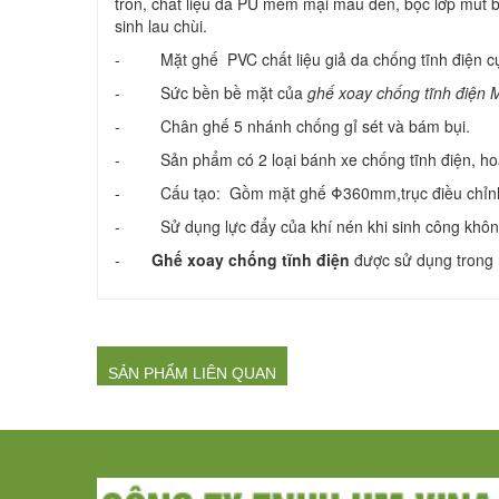
tròn, chất liệu da PU mềm mại màu đen, bọc lớp mút b
sinh lau chùi.
- Mặt ghế PVC chất liệu giả da chống tĩnh điện cực
- Sức bền bề mặt của
ghế xoay chống tĩnh điện
- Chân ghế 5 nhánh chống gỉ sét và bám bụi.
- Sản phẩm có 2 loại bánh xe chống tĩnh điện, hoặc
- Cấu tạo: Gồm mặt ghế Φ360mm,trục điều chỉnh
- Sử dụng lực đẩy của khí nén khi sinh công không 
-
Ghế xoay chống tĩnh điện
được sử dụng trong 
SẢN PHẨM LIÊN QUAN