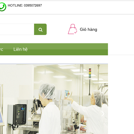
HOTLINE: 0395072697
Giỏ hàng
ức
Liên hệ