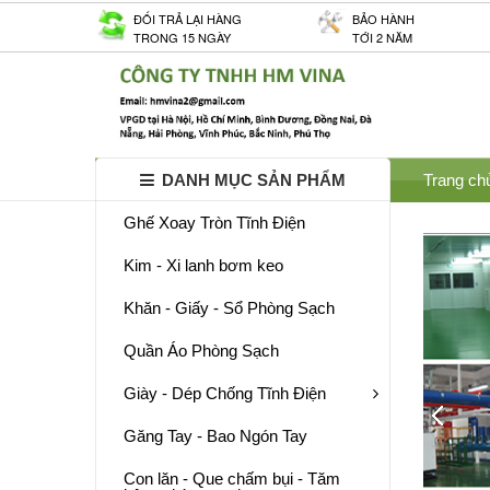
ĐỐI TRẢ LẠI HÀNG
BẢO HÀNH
TRONG 15 NGÀY
TỚI 2 NĂM
DANH MỤC SẢN PHẨM
Trang ch
Ghế Xoay Tròn Tĩnh Điện
Kim - Xi lanh bơm keo
Khăn - Giấy - Sổ Phòng Sạch
Quần Áo Phòng Sạch
Giày - Dép Chống Tĩnh Điện
Găng Tay - Bao Ngón Tay
Con lăn - Que chấm bụi - Tăm