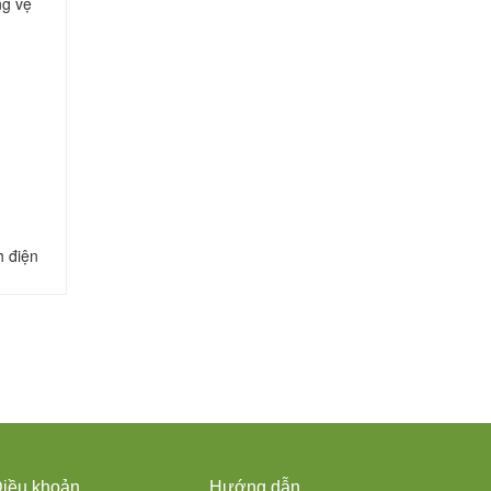
ng vệ
h điện
iều khoản
Hướng dẫn