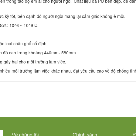
ên trong tạo độ êm ái cho người ngồi. Chất liệu da PU bền đẹp, dễ dà
 kỳ tốt, bên cạnh đó người ngồi mang lại cảm giác không ê mỏi.
 MGL
: 10^6 ~ 10^9 Ω
 loại chân ghế cố định.
 độ cao trong khoảng 440mm- 580mm
gây hại cho môi trường làm việc.
nhiều môi trường làm việc khác nhau, đạt yêu cầu cao về độ chống tĩn
Về chúng tôi
Chính sách
Đ