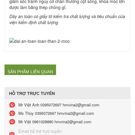
giảm sốc tránh nguy cơ chấn thương cột sống, khóa móc lớn
được làm bằng thép chống gỉ.
Dây an toàn có giấy tờ kiểm tra chất lượng và tiêu chuẩn của
viện kiểm định chất lượng
SẢN PHẨM LIÊN QUAN
HỖ TRỢ TRỰC TUYẾN
Mr Việt Anh
0395072697 hmvina2@gmail.com
Ms Thùy
0395072697 hmvina2@gmail.com
Mr Việt
0961028880 hmvina2@gmail.com
Email hỗ trợ trực tuyến