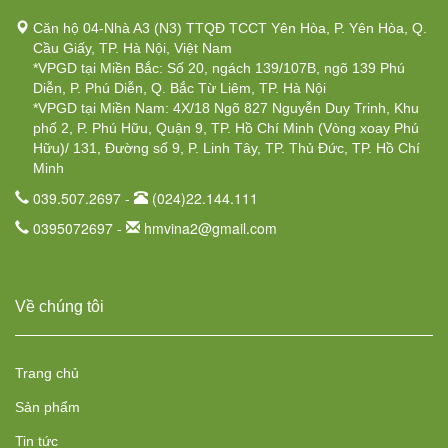
Căn hộ 04-Nhà A3 (N3) TTQĐ TCCT Yên Hòa, P. Yên Hòa, Q.
Cầu Giấy, TP. Hà Nội, Việt Nam
*VPGD tại Miền Bắc: Số 20, ngách 139/107B, ngõ 139 Phú
Diễn, P. Phú Diễn, Q. Bắc Từ Liêm, TP. Hà Nội
*VPGD tại Miền Nam: 4X/18 Ngõ 827 Nguyễn Duy Trinh, Khu
phố 2, P. Phú Hữu, Quận 9, TP. Hồ Chí Minh (Vòng xoay Phú
Hữu)/ 131, Đường số 9, P. Linh Tây, TP. Thủ Đức, TP. Hồ Chí
Minh
039.507.2697 -
(024)22.144.111
0395072697 -
hmvina2@gmail.com
Về chúng tôi
Trang chủ
Sản phẩm
Tin tức