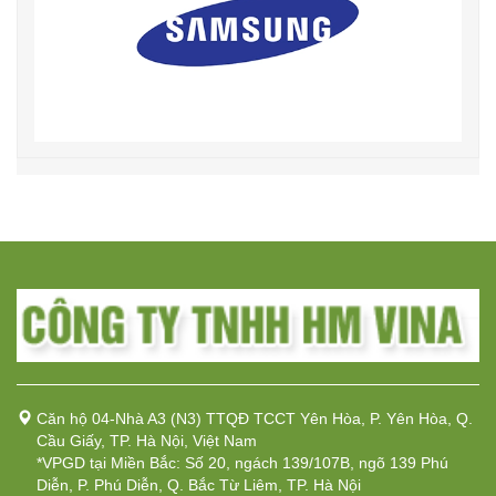
Căn hộ 04-Nhà A3 (N3) TTQĐ TCCT Yên Hòa, P. Yên Hòa, Q.
Cầu Giấy, TP. Hà Nội, Việt Nam
*VPGD tại Miền Bắc: Số 20, ngách 139/107B, ngõ 139 Phú
Diễn, P. Phú Diễn, Q. Bắc Từ Liêm, TP. Hà Nội