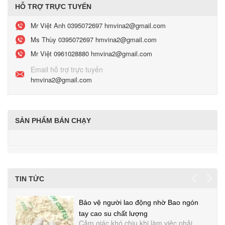
HỖ TRỢ TRỰC TUYẾN
Mr Việt Anh
0395072697 hmvina2@gmail.com
Ms Thùy
0395072697 hmvina2@gmail.com
Mr Việt
0961028880 hmvina2@gmail.com
Email hỗ trợ trực tuyến
hmvina2@gmail.com
SẢN PHẨM BÁN CHẠY
TIN TỨC
Bảo vệ người lao động nhờ Bao ngón
tay cao su chất lượng
Cảm giác khó chịu khi làm việc phải