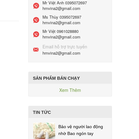
Mr Việt Anh
0395072697
hmvina2@gmail.com
Ms Thùy
0395072697
hmvina2@gmail.com
Mr Việt
0961028880
hmvina2@gmail.com
Email hỗ trợ trực tuyến
hmvina2@gmail.com
SẢN PHẨM BÁN CHẠY
Xem Thêm
TIN TỨC
Bảo vệ người lao động
nhờ Bao ngón tay