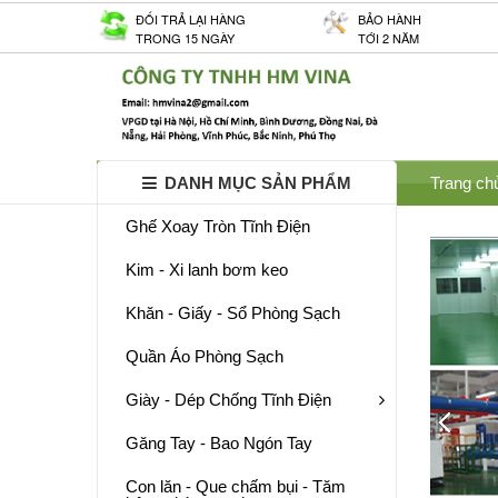
ĐỐI TRẢ LẠI HÀNG
BẢO HÀNH
TRONG 15 NGÀY
TỚI 2 NĂM
DANH MỤC SẢN PHẨM
Trang ch
Ghế Xoay Tròn Tĩnh Điện
Kim - Xi lanh bơm keo
Khăn - Giấy - Sổ Phòng Sạch
Quần Áo Phòng Sạch
Giày - Dép Chống Tĩnh Điện
Găng Tay - Bao Ngón Tay
Con lăn - Que chấm bụi - Tăm