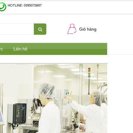
HOTLINE: 0395072697
Giỏ hàng
ức
Liên hệ