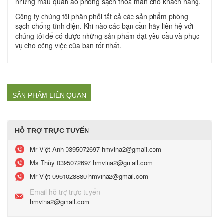
những mẫu quần áo phòng sạch thỏa mãn cho khách hang.
Công ty chúng tôi phân phối tất cả các sản phẩm phòng
sạch chống tĩnh điện. Khi nào các bạn cần hãy liên hệ với
chúng tôi để có được những sản phẩm đạt yêu cầu và phục
vụ cho công việc của bạn tốt nhất.
SẢN PHẨM LIÊN QUAN
HỖ TRỢ TRỰC TUYẾN
Mr Việt Anh
0395072697 hmvina2@gmail.com
Ms Thùy
0395072697 hmvina2@gmail.com
Mr Việt
0961028880 hmvina2@gmail.com
Email hỗ trợ trực tuyến
hmvina2@gmail.com