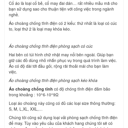
Cổ áo là loại cổ bẻ, cổ may đai dán… rất nhiều mẫu mã cho
bạn sử dụng sao cho thuận tiện với công việc trong ngành
nghề.
Áo choàng chống tĩnh điện có 2 kiểu: thứ nhất là loại có cúc
to, loại thứ 2 là loại may khóa kéo.
Áo choàng chống tĩnh điện phòng sạch có cúc
Hai bên có túi hình chữ nhật may nổi bên ngoài. Giúp bạn
giữ các đồ dùng nhỏ nhắn phục vụ trong quá trình làm việc.
Áo có độ dài tới đầu gối, rộng rãi thoải mái cho bạn làm
việc.
Áo choàng chống tĩnh điện phòng sạch kéo khóa
Áo choàng chống tĩnh
có độ chóng tĩnh điện đảm bảo
trong khoảng : 10^6-10^9Ω
Loại áo choàng này cũng có đủ các loại size thông thường:
S, M, L,XL, XXL,…
Chúng tôi cũng sử dụng loại vải phòng sạch chống tĩnh điện
để may. Tùy vào yêu cầu của khách hang chúng tôi sẽ có